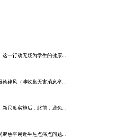
一行动无疑为学生的健康...
律风（涉收集无害消息举...
尺度实施后，此前，避免...
焦平易近生热点痛点问题...