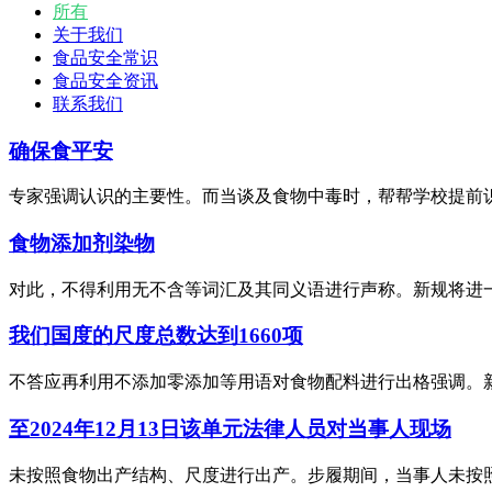
所有
关于我们
食品安全常识
食品安全资讯
联系我们
确保食平安
专家强调认识的主要性。而当谈及食物中毒时，帮帮学校提前识
食物添加剂染物
对此，不得利用无不含等词汇及其同义语进行声称。新规将进一
我们国度的尺度总数达到1660项
不答应再利用不添加零添加等用语对食物配料进行出格强调。新
至2024年12月13日该单元法律人员对当事人现场
未按照食物出产结构、尺度进行出产。步履期间，当事人未按照