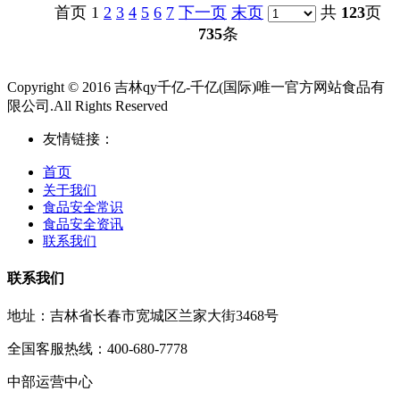
首页 1
2
3
4
5
6
7
下一页
末页
共
123
页
735
条
Copyright © 2016 吉林qy千亿-千亿(国际)唯一官方网站食品有
限公司.All Rights Reserved
友情链接：
首页
关于我们
食品安全常识
食品安全资讯
联系我们
联系我们
地址：吉林省长春市宽城区兰家大街3468号
全国客服热线：400-680-7778
中部运营中心