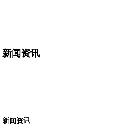
新闻资讯
新闻资讯