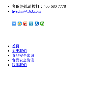
客服热线请拨打：400-680-7778
hysphn@163.com
首页
关于我们
食品安全常识
食品安全资讯
联系我们