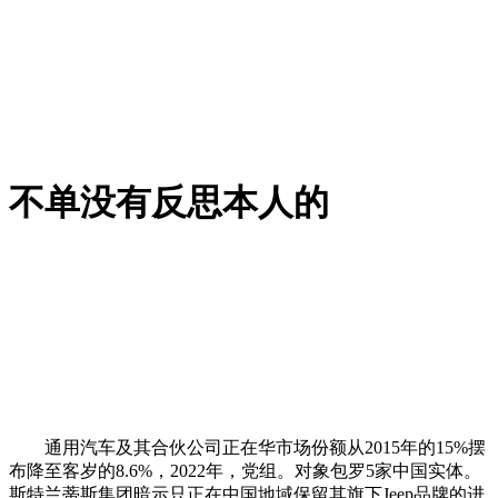
不单没有反思本人的
通用汽车及其合伙公司正在华市场份额从2015年的15%摆
布降至客岁的8.6%，2022年，党组。对象包罗5家中国实体。
斯特兰蒂斯集团暗示只正在中国地域保留其旗下Jeep品牌的进