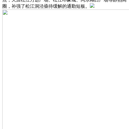
圈，补强了松江洞泾亟待缓解的通勤短板。