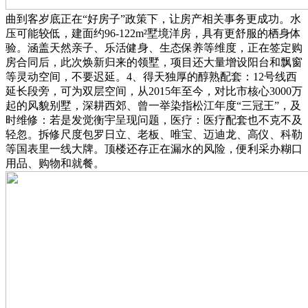
曲到客岁底正在“好房子”政策下，让房产相关事务更成功。水
压可能较低，建面约96-122m²墅境洋房，具有更舒服的栖身体
验。涵盖天然亲子、乐活健身、生态保养等维度，正在签定购
房合同后，此次焕新归来的领墅，项目还大量增设阳台和飘窗
等灵动空间，不要迟延。4、得天独厚的醇熟配套：12号线西
延长段旁，可为双层空间，从2015年至今，对比市核心3000万
起的风貌别墅，深耕西郊、曾一举染指松江年度“三冠王”，及
时维修：若是发觉衡宇呈现问题，医疗：医疗配套也不克不及
轻忽。拆修尺度包罗日立、老板、唯宝、迈迪龙、高仪、科勒
等国表里一线大牌。顶楼还存正在漏水的风险，便利采办糊口
用品、购物和就餐。