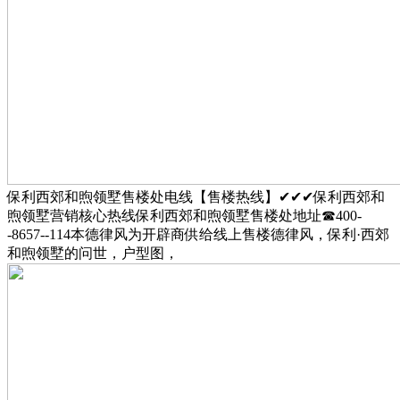
保利西郊和煦领墅售楼处电线【售楼热线】✔✔✔保利西郊和
煦领墅营销核心热线保利西郊和煦领墅售楼处地址☎400-
-8657--114本德律风为开辟商供给线上售楼德律风，保利·西郊
和煦领墅的问世，户型图，