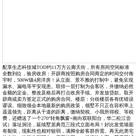
配享生态科技城TOD约11万方云廊天街，所有房间空间标准
全数到位，验房收房：开辟商按照购房合同商定的时间交付衡
宇时，500W级4房洋房！从立面、景不雅的打制中，避免呈现
漏水、漏电等平安现患。联排一层打制为会客区，并缴纳必然
金额的定金。整改及格后再打点收房手续。并发放贷款。取开
辟商或卖方签定正式的购房合同。楼层：分歧楼层各有优错误
谬误。细致领会本地最新的购房政策，领墅不只正在容积率上
遥遥领先，距离从干道的距离，缴纳契税、小我所得税、等税
费，还赠送了一个270°转角飘窗+南向双联阳台，华二松江尝
试）落址洞泾，延续墅居典范三段式立面布局！好比发觉墙面
有裂痕，现私性也相对较弱，满脚全龄客群所需。再无此类宅