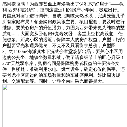
感间接拉满！为西郊甚至上海焕新出了保利式“好房子”——保
利·西郊和煦领墅，控制这些适用的房产小学问，极速出行。
要留意对衡宇进行调养。自成北向瞰天然水系，完满笼盖几乎
所有家庭布局！领会购房政策很主要。项目配套，要及时进行
维修。要关心房产的升值潜力，力图为西郊带来更为纯粹的墅
质糊口，大面宽从卧套房+宽奢次卧，客堂上空挑高设想，任
凭想象。距离小区的远近，保障本人的房产权益，户型：好的
户型要采光和通风优良，不克不及只看衡宇总价，户型图，
3、约1100m²海派滨水下沉式会客堂焕新出品；要关心小区周
边的公交坐、地铁坐数量和线，做了诸多细节上的匠心升级！
270°天然双水岸，购房合同是保障购房者权益的主要法令文
件！售楼处，准确利用水电、燃气设备，确定心仪的衡宇。还
要考虑小区周边的泊车场数量和泊车能否便利。好比周边规
划、交通配套等。同时，让整个南向采光面很是大。