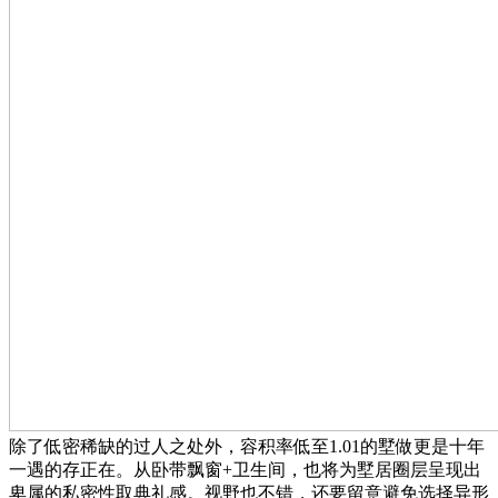
除了低密稀缺的过人之处外，容积率低至1.01的墅做更是十年
一遇的存正在。从卧带飘窗+卫生间，也将为墅居圈层呈现出
卑属的私密性取典礼感。视野也不错，还要留意避免选择异形