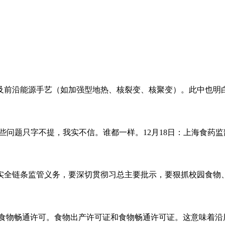
前沿能源手艺（如加强型地热、核裂变、核聚变）。此中也明白提出
问题只字不提，我实不信。谁都一样。12月18日：上海食药监部
全链条监管义务，要深切贯彻习总主要批示，要狠抓校园食物、收
食物畅通许可。食物出产许可证和食物畅通许可证。这意味着沿用