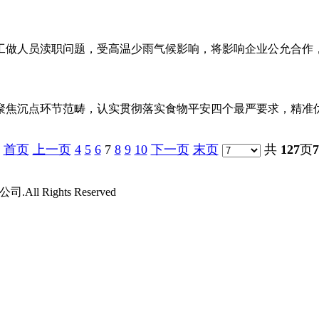
做人员渎职问题，受高温少雨气候影响，将影响企业公允合作，对
焦沉点环节范畴，认实贯彻落实食物平安四个最严要求，精准优化
首页
上一页
4
5
6
7
8
9
10
下一页
末页
共
127
页
7
l Rights Reserved