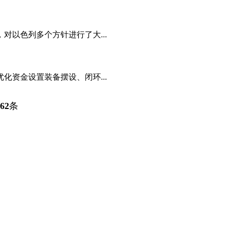
以色列多个方针进行了大...
资金设置装备摆设、闭环...
62
条