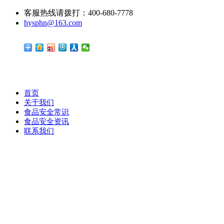
客服热线请拨打：400-680-7778
hysphn@163.com
首页
关于我们
食品安全常识
食品安全资讯
联系我们