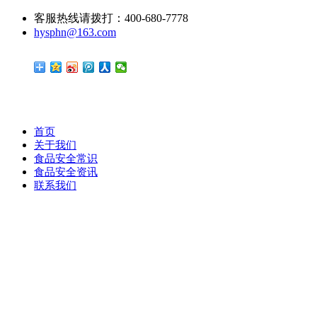
客服热线请拨打：400-680-7778
hysphn@163.com
首页
关于我们
食品安全常识
食品安全资讯
联系我们