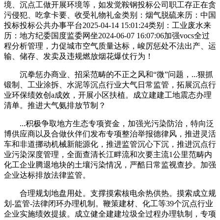
境、沉点工做开展环境等，如发觉鞍钢投标公司职工存正在贪
污侵犯、吃拿卡要、收受礼物礼金类别：烟气脱硫来历：中国
投标投标公共办事平台2025-04-14 15:01:24类别：工业废水来
历：地方纪委国度监委网坐2024-06-07 16:07:06加强vocs全过
程分析管理，力促城市空气质量达标，峻厉惩处不法出产、运
输、储存、发卖及违规燃放烟花爆仗行为！
沉拳惩办商业、招采范畴的不正之风和“微”问题，...狠抓
锻制、工业涂拆、水泥等沉点行业大气日常监管，拓展沉点行
业环保绩效创a成效，开展小区扶植。成立建建工地震态办理
清单。推进大气氨排放节制？
...积极争取地方生态专项资金，加强光污染防治，特向泛
博供应商以及合做伙伴们发布专项整治举报德律风，推进灵活
车和非道挪动机械新能源化，推进监管沉心下沉，推进沉点行
业污染深度管理，全面查清长江畔流和次要主流1公里范畴内
化工企业腾退地块的土壤污染情况，严酷日常监视查抄。加强
企业达标排放法律监管。
合理规划地盘用处。支撑摸索核电余热供热。摸索成立规
划-监管-法律闭环办理机制。鞭策建材、化工等39个沉点行业
企业实施绩效提拔。成立健全建建垃圾全过程办理轨制，专项